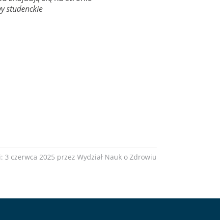
y studenckie
ji: 3 czerwca 2025 przez Wydział Nauk o Zdrowiu