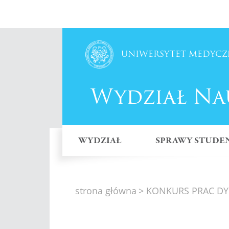
♿
Otwórz ułatwienia dostępu
UNIWERSYTET MEDYCZ
Wydział Na
WYDZIAŁ
SPRAWY STUDE
strona główna
> KONKURS PRAC 