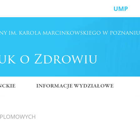
UMP
NY
IM. KAROLA MARCINKOWSKIEGO
W POZNANIU
uk o Zdrowiu
NCKIE
INFORMACJE WYDZIAŁOWE
DYPLOMOWYCH