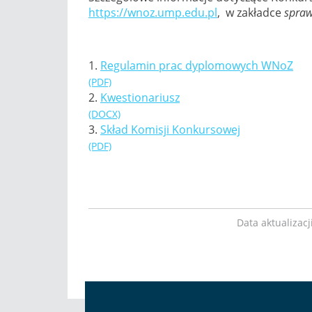
https://wnoz.ump.edu.pl
, w zakładce
spraw
1.
Regulamin prac dyplomowych WNoZ
(PDF)
2.
Kwestionariusz
(DOCX)
3.
Skład Komisji Konkursowej
(PDF)
Data aktualizac