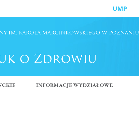
UMP
NY
IM. KAROLA MARCINKOWSKIEGO
W POZNANIU
uk o Zdrowiu
NCKIE
INFORMACJE WYDZIAŁOWE