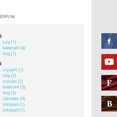
hiwum
Faceboo
6
luty (1)
kwiecień (4)
maj (1)
Youtube
5
styczeń (1)
luty (2)
Fakty U
marzec (1)
kwiecień (3)
maj (2)
czerwiec (4)
Bibliot
sierpień (1)
listopad (1)