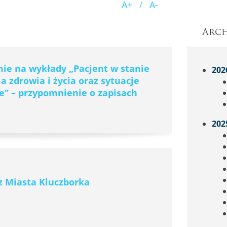
A+
A-
/
Arc
nie na wykłady „Pacjent w stanie
202
a zdrowia i życia oraz sytuacje
e” – przypomnienie o zapisach
202
z Miasta Kluczborka