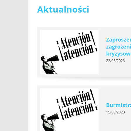
Aktualności
Zaprosze
zagrożeni
kryzysow
22/06/2023
Burmistr
15/06/2023