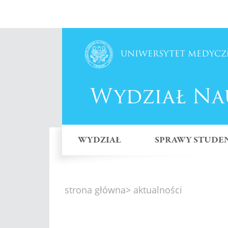
♿
Otwórz ułatwienia dostępu
UNIWERSYTET MEDYCZ
Wydział Na
WYDZIAŁ
SPRAWY STUDE
strona główna
> aktualności