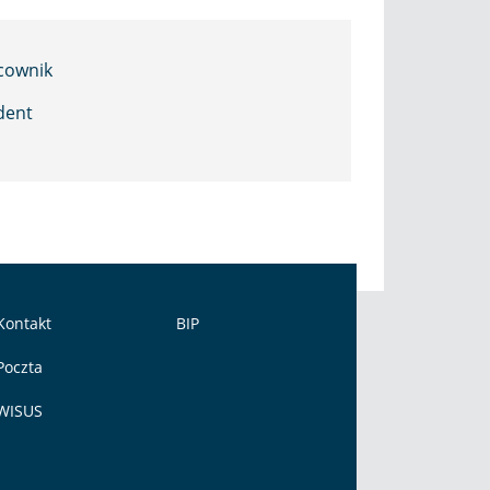
cownik
dent
Kontakt
BIP
Poczta
WISUS