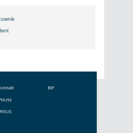
cownik
dent
Kontakt
BIP
Poczta
WISUS