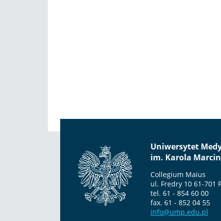
Uniwersytet Med
im. Karola Marci
Collegium Maius
ul. Fredry 10 61-701
tel. 61 - 854 60 00
fax. 61 - 852 04 55
info@ump.edu.pl