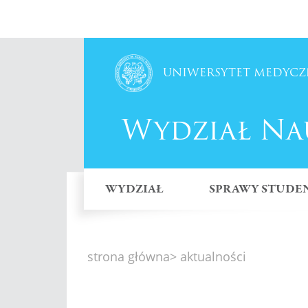
♿
Otwórz ułatwienia dostępu
UNIWERSYTET MEDYCZ
Wydział Na
WYDZIAŁ
SPRAWY STUDE
strona główna
> aktualności