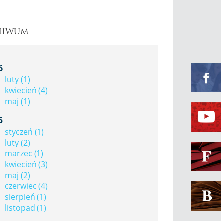
hiwum
Faceboo
6
luty (1)
kwiecień (4)
maj (1)
Youtube
5
styczeń (1)
luty (2)
Fakty U
marzec (1)
kwiecień (3)
maj (2)
czerwiec (4)
Bibliot
sierpień (1)
listopad (1)