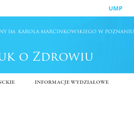
UMP
NY
IM. KAROLA MARCINKOWSKIEGO
W POZNANIU
uk o Zdrowiu
NCKIE
INFORMACJE WYDZIAŁOWE